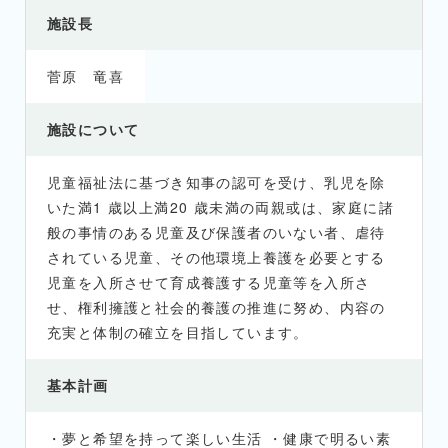
施設長
菅原 竜喜
施設について
児童福祉法に基づき知事の認可を受け、乳児を除
いた満1 歳以上満20 歳未満の両親或は、家庭に諸
般の事情のある児童及び保護者のいない者、虐待
されている児童、その他環境上養護を必要とする
児童を入所させて育成養護する児童等を入所さ
せ、権利擁護と社会的養護の推進に努め、内容の
充実と体制の確立を目指しています。
基本計画
・夢と希望を持って楽しい生活 ・健康で明るい素