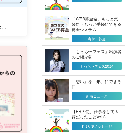
「WEB募金箱」もっと気
軽に・もっと手軽にできる
..
募金システム
寄付・募金
「もっち〜フェス」出演者
のご紹介④
もっち〜フェス2024
「想い」を「形」にできる
日
新着ニュース
【PR大使】仕事をして大
変だったことVol.6
PR大使メッセージ