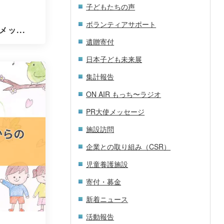
子どもたちの声
ボランティアサポート
ッ...
遺贈寄付
日本子ども未来展
集計報告
ON AIR もっち〜ラジオ
PR大使メッセージ
施設訪問
企業との取り組み（CSR）
児童養護施設
寄付・募金
新着ニュース
活動報告