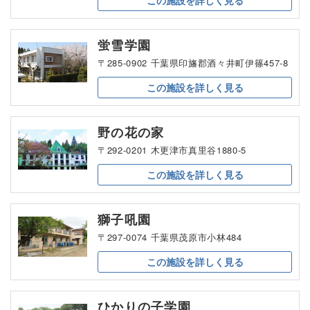
この施設を
詳しく見る
蛍雪学園
〒285-0902 千葉県印旛郡酒々井町伊篠457-8
この施設を
詳しく見る
野の花の家
〒292-0201 木更津市真里谷1880-5
この施設を
詳しく見る
獅子吼園
〒297-0074 千葉県茂原市小林484
この施設を
詳しく見る
ひかりの子学園