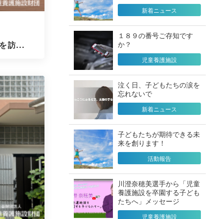
新着ニュース
１８９の番号ご存知です
か？
訪...
児童養護施設
泣く日、子どもたちの涙を
忘れないで
新着ニュース
子どもたちが期待できる未
来を創ります！
活動報告
川澄奈穂美選手から「児童
養護施設を卒園する子ども
たちへ」メッセージ
児童養護施設