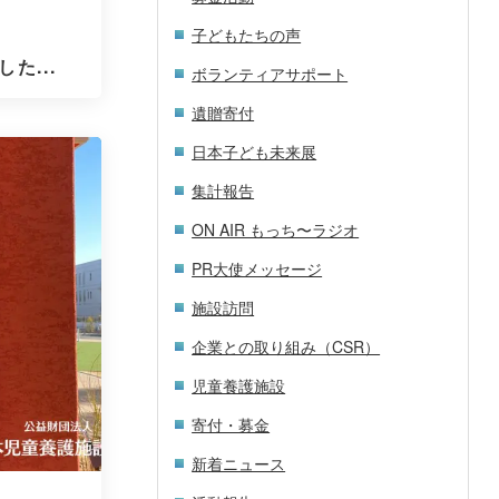
子どもたちの声
た...
ボランティアサポート
遺贈寄付
日本子ども未来展
集計報告
ON AIR もっち〜ラジオ
PR大使メッセージ
施設訪問
企業との取り組み（CSR）
児童養護施設
寄付・募金
新着ニュース