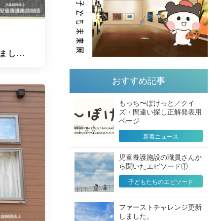
し...
おすすめ記事
もっち〜ぽけっと／クイ
ズ・間違い探し正解発表用
ページ
新着ニュース
児童養護施設の職員さんか
ら聞いたエピソード①
子どもたちのエピソード
ファーストチャレンジ更新
しました。