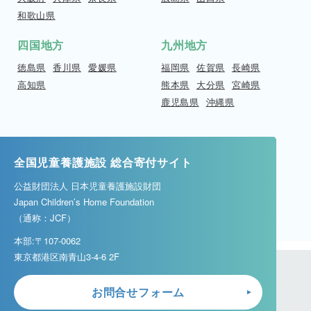
和歌山県
四国地方
九州地方
徳島県
香川県
愛媛県
福岡県
佐賀県
長崎県
高知県
熊本県
大分県
宮崎県
鹿児島県
沖縄県
全国児童養護施設 総合寄付サイト
公益財団法人 日本児童養護施設財団
Japan Children’s Home Foundation
（通称：JCF）
本部:〒107-0062
東京都港区南青山3-4-6 2F
お問合せフォーム