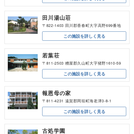
田川湯山荘
〒822-1403 田川郡香春町大字高野699番地
この施設を
詳しく見る
若葉荘
〒811-2503 糟屋郡久山町大字猪野1610-59
この施設を
詳しく見る
報恩母の家
〒811-4231 遠賀郡岡垣町海老津3-8-1
この施設を
詳しく見る
古処学園