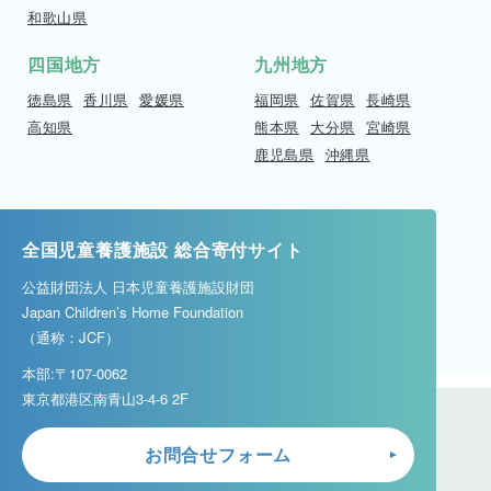
和歌山県
四国地方
九州地方
徳島県
香川県
愛媛県
福岡県
佐賀県
長崎県
高知県
熊本県
大分県
宮崎県
鹿児島県
沖縄県
全国児童養護施設 総合寄付サイト
公益財団法人 日本児童養護施設財団
Japan Children’s Home Foundation
（通称：JCF）
本部:〒107-0062
東京都港区南青山3-4-6 2F
お問合せフォーム