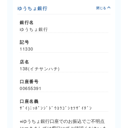
ゆうちょ銀行
銀行名
ゆうちょ銀行
記号
11330
店名
138(イチサンハチ)
口座番号
00655391
口座名義
ｻﾞｲ)ﾆｯﾎﾟﾝｼﾞﾄﾞｳﾖｳｺﾞｼｾﾂｻﾞｲﾀﾞﾝ
※ゆうちょ銀行口座でのお振込でご不明点