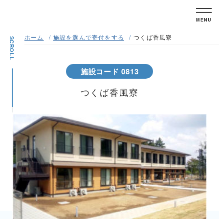
MENU
ホーム
施設を選んで寄付をする
つくば香風寮
SCROLL
施設コード 0813
つくば香風寮