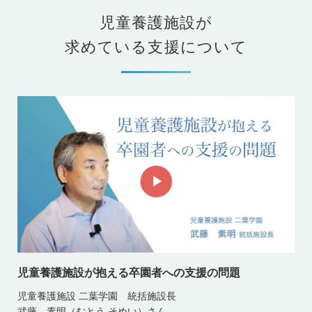
児童養護施設が
求めている支援について
児童養護施設が抱える卒園者への支援の問題
児童養護施設 二葉学園 統括施設長
武藤 素明（むとう そめい）さん