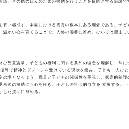
相談、その他の自立のための援助を行うことを目的とする施設で
を養い器成す」本園における養育の根本にある理念である。子ど
、温かい心を育てることで、人格の涵養に努め、ひいては望まし
及び児童憲章、子どもの権利に関する条約の理念を理解し、常に
崩壊等で精神的ダメージを受けている現状を鑑み、子ども一人ひと
定の場となるよう、職員と子どもの関係性を重視し、家庭的養護
退所後の援助にも心を砕き、子どもの社会的自立を 支援する。 
かした援助に努める。