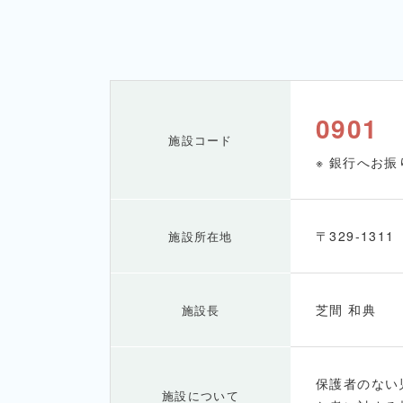
0901
施設コード
※ 銀行へお
〒329-131
施設所在地
芝間 和典
施設長
保護者のない
施設について