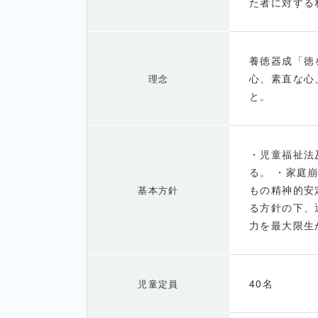
た者に対する
養徳器成「徳
心、素直な心
理念
と。
・児童福祉法
る。 ・家庭
もの精神的安
基本方針
る方針の下、
力を最大限生
40名
児童定員