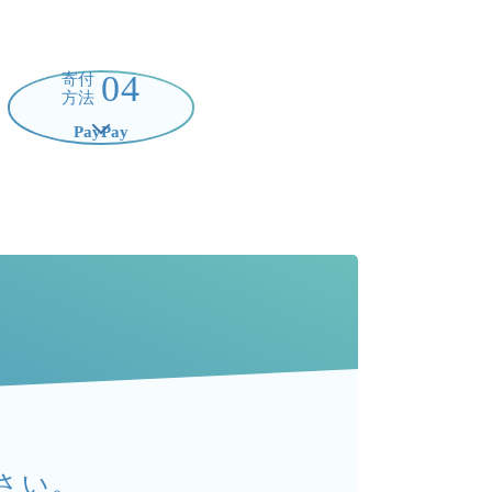
04
寄付
方法
PayPay
る
さい。