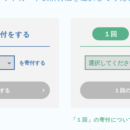
寄付をする
１回
を寄付する
する
１回
「１回」の寄付につい