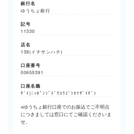
銀行名
ゆうちょ銀行
記号
11330
店名
138(イチサンハチ)
口座番号
00655391
口座名義
ｻﾞｲ)ﾆｯﾎﾟﾝｼﾞﾄﾞｳﾖｳｺﾞｼｾﾂｻﾞｲﾀﾞﾝ
※ゆうちょ銀行口座でのお振込でご不明点
につきましては窓口にてご確認くださいま
せ。