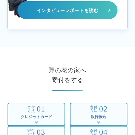
インタビューレポートを読む
野の花の家へ
寄付をする
01
02
寄付
寄付
方法
方法
クレジットカード
銀行振込
03
04
寄付
寄付
方法
方法