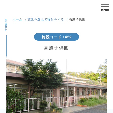
MENU
ホーム
施設を選んで寄付をする
高風子供園
SCROLL
施設コード 1422
高風子供園