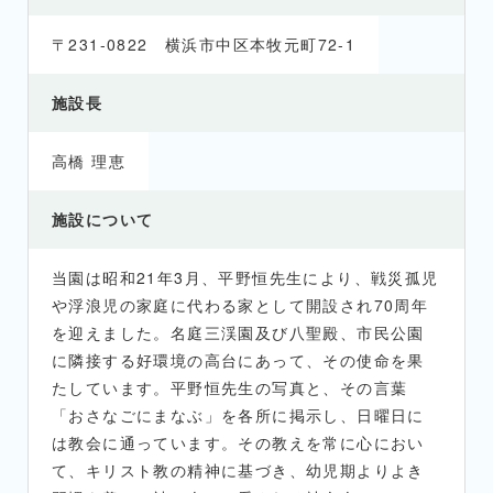
〒231-0822 横浜市中区本牧元町72-1
施設長
高橋 理恵
施設について
当園は昭和21年3月、平野恒先生により、戦災孤児
や浮浪児の家庭に代わる家として開設され70周年
を迎えました。名庭三渓園及び八聖殿、市民公園
に隣接する好環境の高台にあって、その使命を果
たしています。平野恒先生の写真と、その言葉
「おさなごにまなぶ」を各所に掲示し、日曜日に
は教会に通っています。その教えを常に心におい
て、キリスト教の精神に基づき、幼児期よりよき