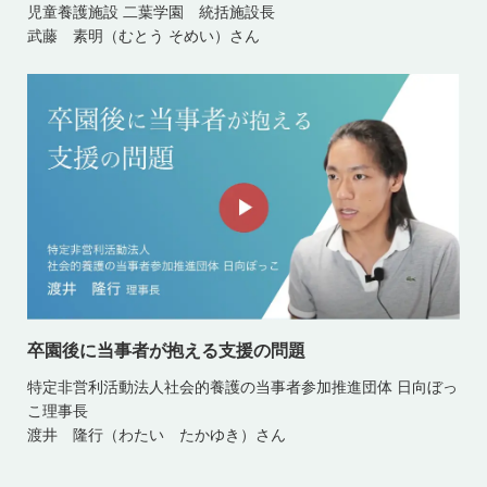
児童養護施設 二葉学園 統括施設長
武藤 素明（むとう そめい）さん
卒園後に当事者が抱える支援の問題
特定非営利活動法人社会的養護の当事者参加推進団体 日向ぼっ
こ理事長
渡井 隆行（わたい たかゆき）さん