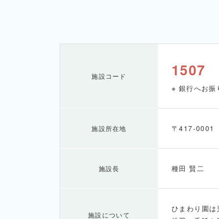
1507
施設コード
※ 銀行へお
〒417-000
施設所在地
種田 賢二
施設長
ひまわり園は
施設について