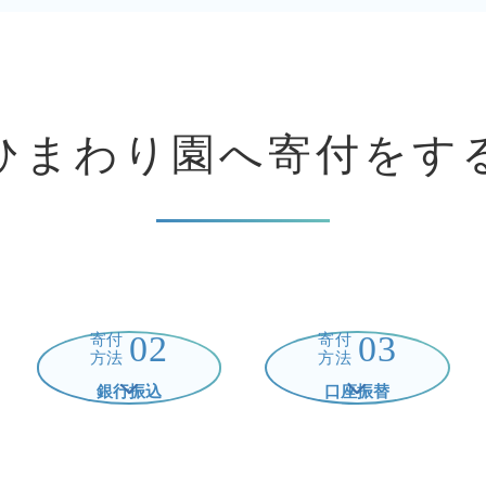
ひまわり園へ
寄付をす
02
03
寄付
寄付
方法
方法
銀行振込
口座振替