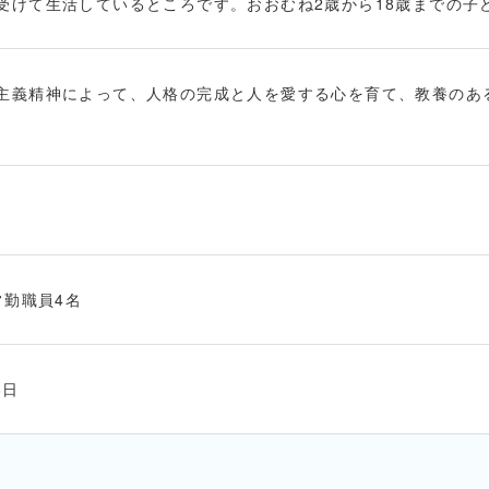
受けて生活しているところです。おおむね2歳から18歳までの子
主義精神によって、人格の完成と人を愛する心を育て、教養のあ
常勤職員4名
6日