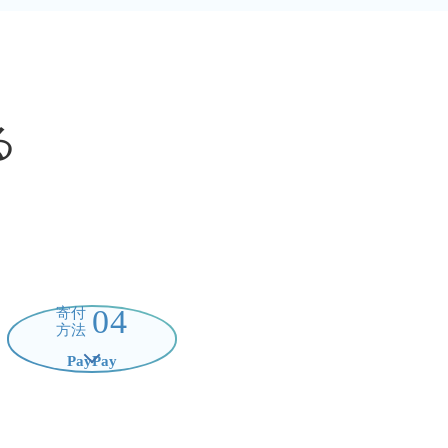
る
04
寄付
方法
PayPay