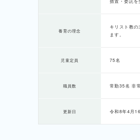
措置・委託を
キリスト教の
養育の理念
ます。
75名
児童定員
常勤35名 非
職員数
令和8年4月1
更新日