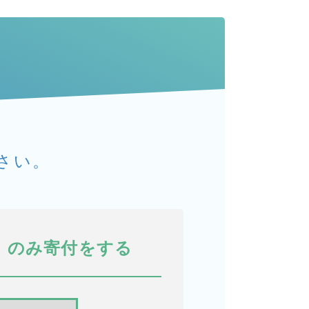
る
さい。
のみ寄付をする