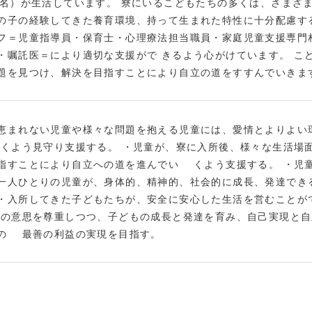
5名）が生活しています。 寮にいるこどもたちの多くは、さまざ
の子の経験してきた養育環境、持って生まれた特性に十分配慮す
フ＝児童指導員・保育士・心理療法担当職員・家庭児童支援専門
・嘱託医＝により適切な支援がで きるよう心がけています。 こ
題を見つけ、解決を目指すことにより自立の道をすすんでいきま
恵まれない児童や様々な問題を抱える児童には、愛情とよりよい
くよう見守り支援する。 ・児童が、寮に入所後、様々な生活場
指すことにより自立への道を進んでい くよう支援する。 ・児
一人ひとりの児童が、身体的、精神的、社会的に成長、発達で
・入所してきた子どもたちが、安全に安心した生活を営むことが
もの意思を尊重しつつ、子どもの成長と発達を育み、自己実現と
の 最善の利益の実現を目指す。