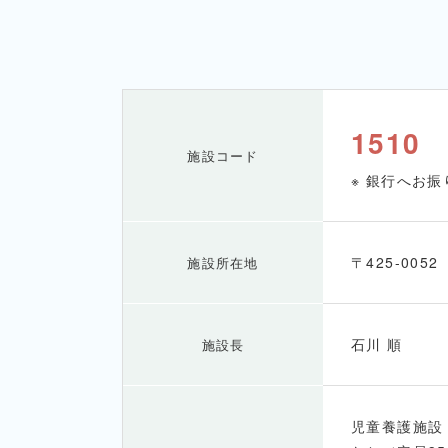
1510
施設コード
※ 銀行へお
〒425-005
施設所在地
石川 順
施設長
児童養護施設