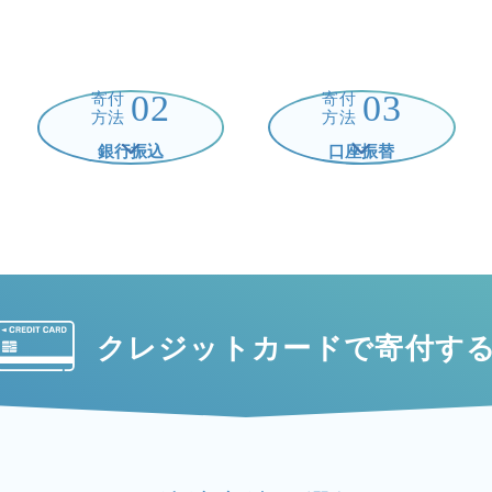
02
03
寄付
寄付
方法
方法
銀行振込
口座振替
クレジットカードで
寄付す