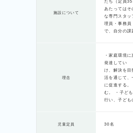
たち（定員3
あたってはそ
施設について
な専門スタッ
理員・事務員
で、自分の課
・家庭環境に
発達してい 
け、解決を目
活を通じて、
理念
に促進する。
む。 ・子ど
行い、子ども
30名
児童定員