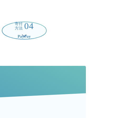
04
寄付
方法
PayPay
る