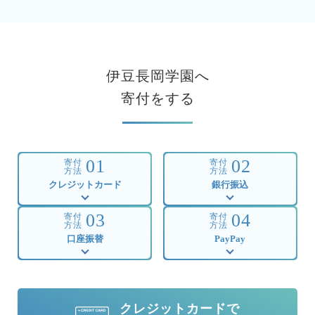
伊豆長岡学園へ
寄付をする
01
02
寄付
寄付
方法
方法
クレジットカード
銀行振込
03
04
寄付
寄付
方法
方法
口座振替
PayPay
クレジットカードで