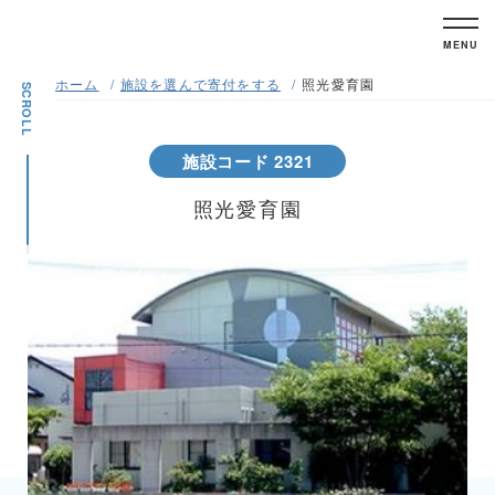
MENU
ホーム
施設を選んで寄付をする
照光愛育園
SCROLL
施設コード 2321
照光愛育園