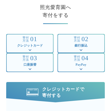
照光愛育園へ
寄付をする
01
02
寄付
寄付
方法
方法
クレジットカード
銀行振込
03
04
寄付
寄付
方法
方法
口座振替
PayPay
クレジットカードで
寄付する