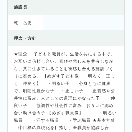
施設長
乾 岳史
理念・方針
★理念 子どもと職員が、生活を共にする中で、
お互いに信頼し合い、喜びや悲しみを共有しなが
ら、共に生きていることを実感し合える施設づく
りに努める。 【めざす子ども像 明るく 正し
く 仲良く】 ・明るい子 心身ともに健康
で、明朗性豊かな子 ・正しい子 正義感や公
共性に富み、人としての道理にかなった子 ・仲
良い子 協調性や社会性に富み、お互いに認め
合い助け合う子 【めざす職員像】 ・明るい
職員 ・汗する職員 ・学ぶ職員 ★基本方針
①目標の具現化を目指し、全職員が協調し合