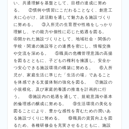
い、共通理解を基盤として、目標の達成に努め
る。 ②慣例や慣習にこだわることなく、創意工
夫に心がけ、諸活動を通して魅力ある施設づくり
に努める。 ③入所児の生育歴や性格をしっかり
理解し、その能力や個性に応じた処遇を図る。
④開かれた施設づくりとして、地域社会・関係の
学校・関連の施設等との連携を密にし、情報交換
や交流を深める。 ⑤職員の危機管理意識の高揚
を図るとともに、子どもの権利を擁護し、安全か
つ安心できる施設環境の構築に努める。 ⑥入所
児が、家庭生活に準じた「生活の場」であること
を体感できる支援体制の強化を図る。 ⑦施設の
小規模化、及び家庭的養護の推進を計画的に行
う。 ⑧施設内の処遇を通して、規範意識や基本
的倫理感の醸成に努める。 ⑨生活環境の美化を
図ることにより、豊かな感性を育むための潤いあ
る施設づくりに努める。 ⑩職員の資質向上を図
るため、各種研修会を充実させるとともに、施設