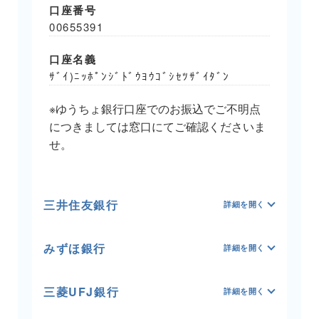
口座番号
00655391
口座名義
ｻﾞｲ)ﾆｯﾎﾟﾝｼﾞﾄﾞｳﾖｳｺﾞｼｾﾂｻﾞｲﾀﾞﾝ
※ゆうちょ銀行口座でのお振込でご不明点
につきましては窓口にてご確認くださいま
せ。
三井住友銀行
みずほ銀行
三菱UFJ銀行