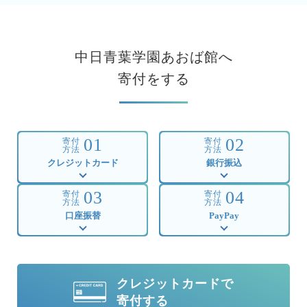
中日青葉学園あおば館へ
寄付をする
01
02
寄付
寄付
方法
方法
クレジットカード
銀行振込
03
04
寄付
寄付
方法
方法
口座振替
PayPay
クレジットカードで
寄付する