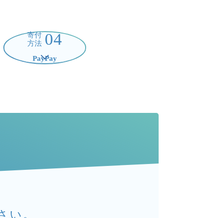
04
寄付
方法
PayPay
る
さい。