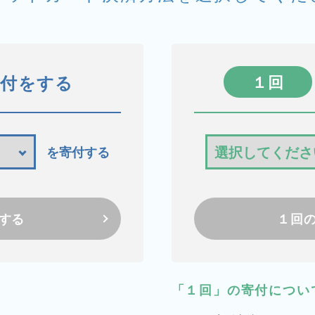
寄付をする
１回
を寄付する
する
１回
「１回」の寄付につい