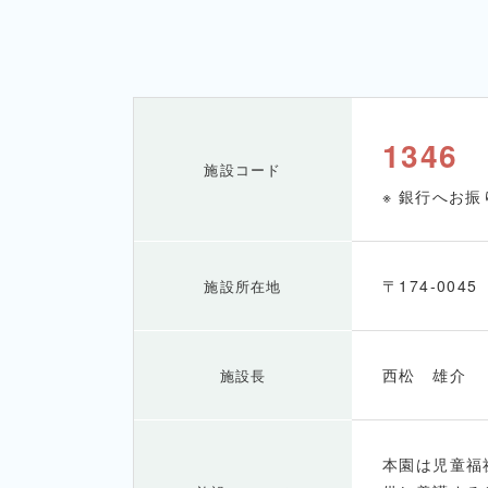
1346
施設コード
※ 銀行へお
〒174-004
施設所在地
西松 雄介
施設長
本園は児童福