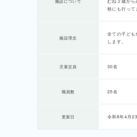
むね２歳から
施設について
校にも行って
全ての子ども
施設理念
します。
30名
児童定員
25名
職員数
令和8年4月2
更新日