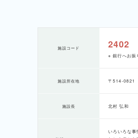
2402
施設コード
※ 銀行へお
〒514-082
施設所在地
北村 弘和
施設長
いろいろな事