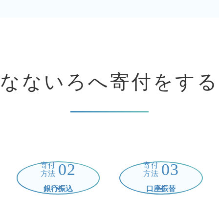
なないろへ
寄付をする
02
03
寄付
寄付
方法
方法
銀行振込
口座振替