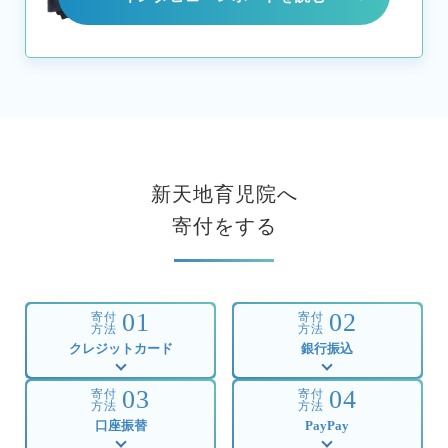
新天地育児院へ
寄付をする
01
02
寄付
寄付
方法
方法
クレジットカード
銀行振込
03
04
寄付
寄付
方法
方法
口座振替
PayPay