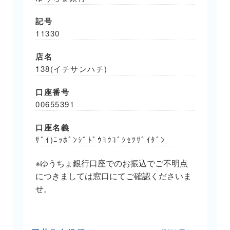
記号
11330
店名
138(イチサンハチ)
口座番号
00655391
口座名義
ｻﾞｲ)ﾆｯﾎﾟﾝｼﾞﾄﾞｳﾖｳｺﾞｼｾﾂｻﾞｲﾀﾞﾝ
※ゆうちょ銀行口座でのお振込でご不明点
につきましては窓口にてご確認くださいま
せ。