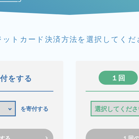
ジットカード決済方法を
選択してくだ
寄付をする
１回
を寄付する
する
１回