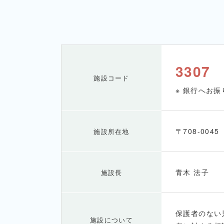
3307
施設コード
※ 銀行へお
〒708-00
施設所在地
青木 法子
施設長
保護者のない
施設について