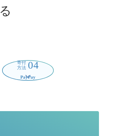
る
04
寄付
方法
PayPay
る