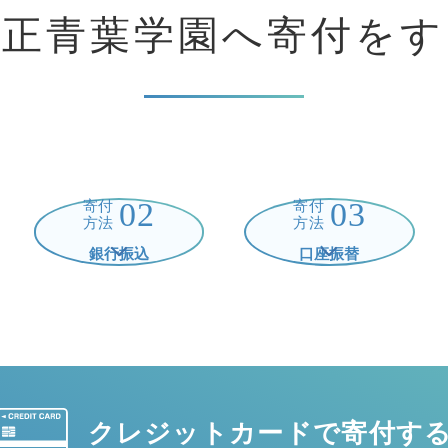
立正青葉学園へ
寄付をす
02
03
寄付
寄付
方法
方法
銀行振込
口座振替
クレジットカードで
寄付す