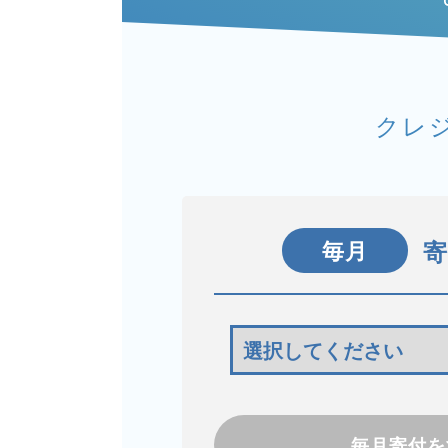
クレ
毎月
毎月寄付を