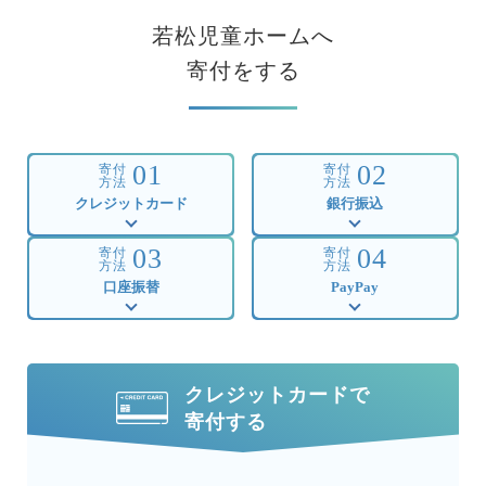
若松児童ホームへ
寄付をする
01
02
寄付
寄付
方法
方法
クレジットカード
銀行振込
03
04
寄付
寄付
方法
方法
口座振替
PayPay
クレジットカードで
寄付する