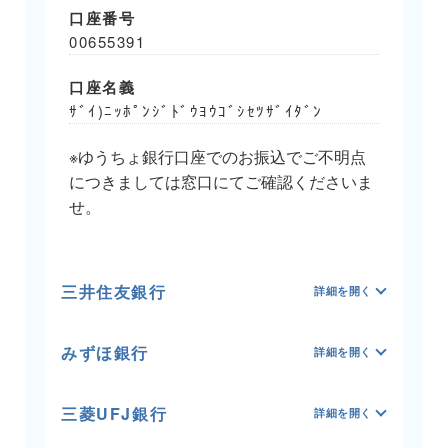
口座番号
00655391
口座名義
ｻﾞｲ)ﾆｯﾎﾟﾝｼﾞﾄﾞｳﾖｳｺﾞｼｾﾂｻﾞｲﾀﾞﾝ
※ゆうちょ銀行口座でのお振込でご不明点
につきましては窓口にてご確認くださいま
せ。
三井住友銀行
みずほ銀行
三菱UFJ銀行