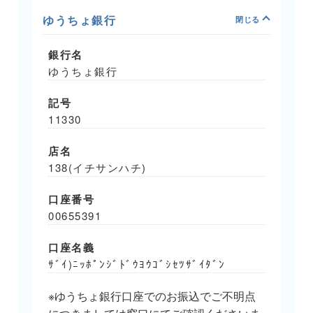
ゆうちょ銀行
銀行名
ゆうちょ銀行
記号
11330
店名
138(イチサンハチ)
口座番号
00655391
口座名義
ｻﾞｲ)ﾆｯﾎﾟﾝｼﾞﾄﾞｳﾖｳｺﾞｼｾﾂｻﾞｲﾀﾞﾝ
※ゆうちょ銀行口座でのお振込でご不明点