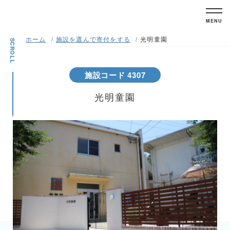
MENU
ホーム
施設を選んで寄付をする
光明童園
SCROLL
施設コード 4307
光明童園