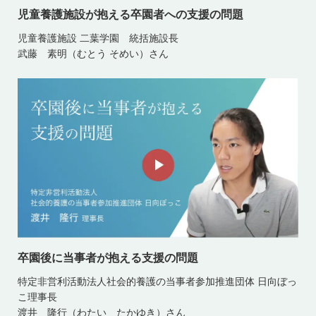
児童養護施設が抱える卒園者への支援の問題
児童養護施設 二葉学園 統括施設長
武藤 素明（むとう そめい）さん
卒園後に当事者が抱える支援の問題
特定非営利活動法人社会的養護の当事者参加推進団体 日向ぼっ
こ理事長
渡井 隆行（わたい たかゆき）さん