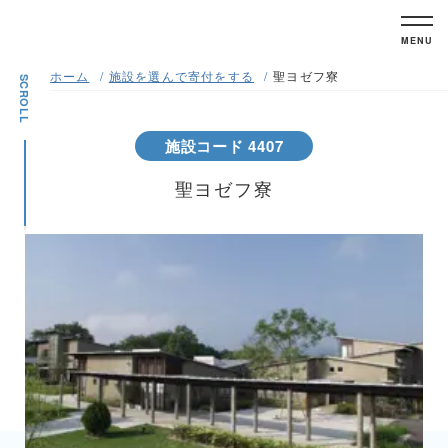
MENU
ホーム
施設を選んで寄付をする
聖ヨゼフ寮
SCROLL
施設コード 4407
聖ヨゼフ寮