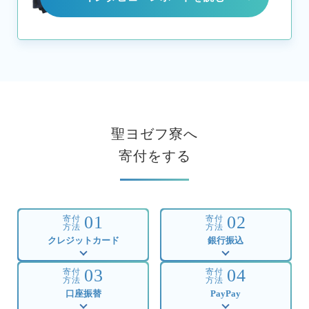
聖ヨゼフ寮へ
寄付をする
01
02
寄付
寄付
方法
方法
クレジットカード
銀行振込
03
04
寄付
寄付
方法
方法
口座振替
PayPay