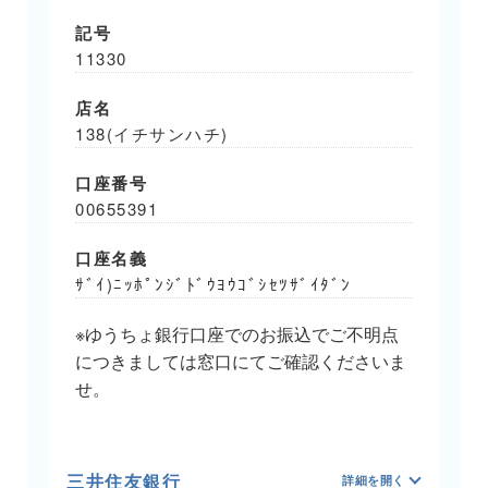
記号
11330
店名
138(イチサンハチ)
口座番号
00655391
口座名義
ｻﾞｲ)ﾆｯﾎﾟﾝｼﾞﾄﾞｳﾖｳｺﾞｼｾﾂｻﾞｲﾀﾞﾝ
※ゆうちょ銀行口座でのお振込でご不明点
につきましては窓口にてご確認くださいま
せ。
三井住友銀行