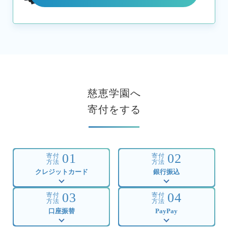
慈恵学園へ
寄付をする
01
02
寄付
寄付
方法
方法
クレジットカード
銀行振込
03
04
寄付
寄付
方法
方法
口座振替
PayPay