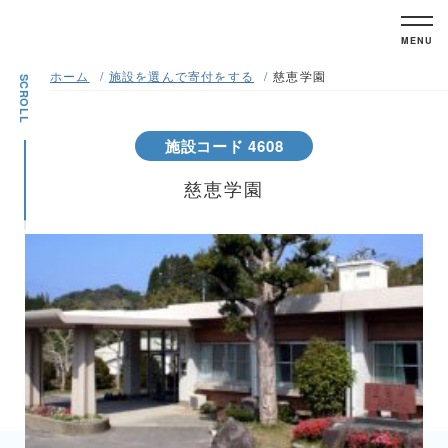
MENU
ホーム
施設を選んで寄付をする
慈恵学園
SCROLL
施設コード 4608
慈恵学園