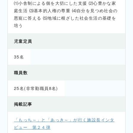
⑴小舎制による個を大切にした支援 ⑵心豊かな家
庭生活 ⑶基本的人権の尊重 ⑷自分を見つめ社会の
恩寵に答える ⑸地域に根ざした社会生活の基礎を
培う
児童定員
35名
職員数
25名(非常勤職員8名)
掲載記事
「もっち～」と「あっき～」が行く施設長インタ
ビュー 第２４弾