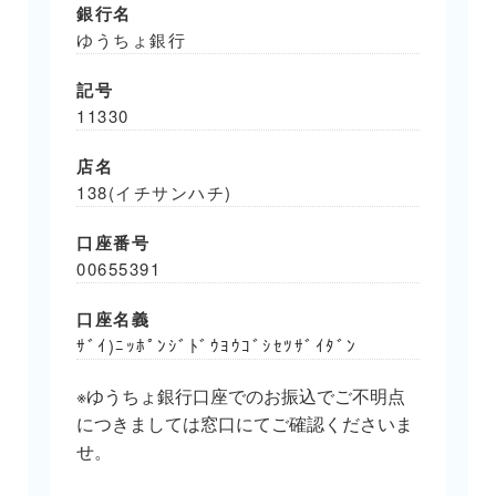
銀行名
ゆうちょ銀行
記号
11330
店名
138(イチサンハチ)
口座番号
00655391
口座名義
ｻﾞｲ)ﾆｯﾎﾟﾝｼﾞﾄﾞｳﾖｳｺﾞｼｾﾂｻﾞｲﾀﾞﾝ
※ゆうちょ銀行口座でのお振込でご不明点
につきましては窓口にてご確認くださいま
せ。