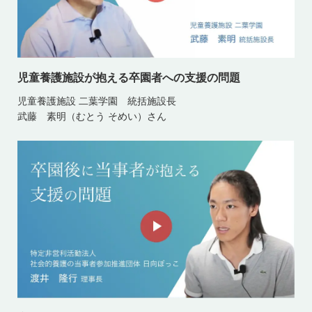
児童養護施設が抱える卒園者への支援の問題
児童養護施設 二葉学園 統括施設長
武藤 素明（むとう そめい）さん