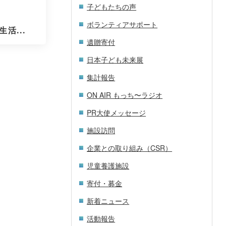
子どもたちの声
ボランティアサポート
活...
遺贈寄付
日本子ども未来展
集計報告
ON AIR もっち〜ラジオ
PR大使メッセージ
施設訪問
企業との取り組み（CSR）
児童養護施設
寄付・募金
新着ニュース
活動報告