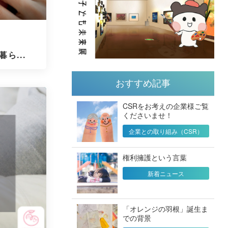
ら...
おすすめ記事
CSRをお考えの企業様ご覧
くださいませ！
企業との取り組み（CSR）
権利擁護という言葉
新着ニュース
「オレンジの羽根」誕生ま
での背景