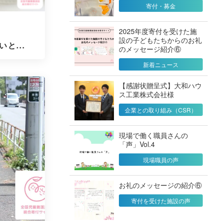
寄付・募金
2025年度寄付を受けた施
設の子どもたちからのお礼
と...
のメッセージ紹介⑥
新着ニュース
【感謝状贈呈式】大和ハウ
ス工業株式会社様
企業との取り組み（CSR）
現場で働く職員さんの
「声」Vol.4
現場職員の声
お礼のメッセージの紹介⑥
寄付を受けた施設の声