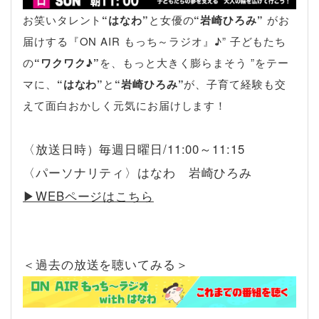
お笑いタレント
“はなわ”
と女優の
“岩崎ひろみ”
がお
届けする『ON AIR もっち～ラジオ』♪” 子どもたち
の
“ワクワク♪”
を、もっと大きく膨らまそう ”をテー
マに、
“はなわ”
と
“岩崎ひろみ”
が、子育て経験も交
えて面白おかしく元気にお届けします！
〈放送日時）毎週日曜日/11:00～11:15
〈パーソナリティ〉はなわ 岩崎ひろみ
▶︎WEBページはこちら
＜過去の放送を聴いてみる＞