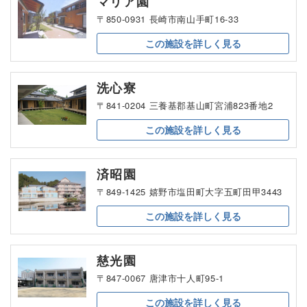
マリア園
〒850-0931 長崎市南山手町16-33
この施設を
詳しく見る
洗心寮
〒841-0204 三養基郡基山町宮浦823番地2
この施設を
詳しく見る
済昭園
〒849-1425 嬉野市塩田町大字五町田甲3443
この施設を
詳しく見る
慈光園
〒847-0067 唐津市十人町95-1
この施設を
詳しく見る