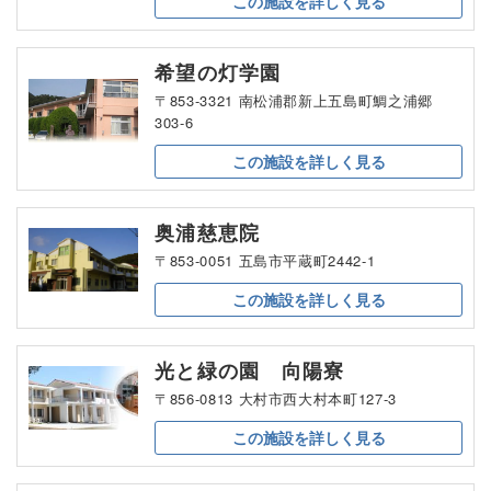
この施設を
詳しく見る
希望の灯学園
〒853-3321 南松浦郡新上五島町鯛之浦郷
303-6
この施設を
詳しく見る
奥浦慈恵院
〒853-0051 五島市平蔵町2442-1
この施設を
詳しく見る
光と緑の園 向陽寮
〒856-0813 大村市西大村本町127-3
この施設を
詳しく見る