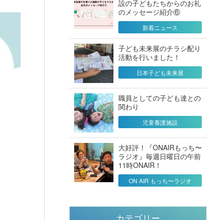
設の子どもたちからのお礼
のメッセージ紹介⑥
新着ニュース
子ども未来展のチラシ配り
活動を行いました！
日本子ども未来展
職員としての子ども達との
関わり
児童養護施設
大好評！『ONAIRもっち〜
ラジオ』毎週日曜日の午前
11時ONAIR！
ON AIR もっち〜ラジオ
カテゴリー