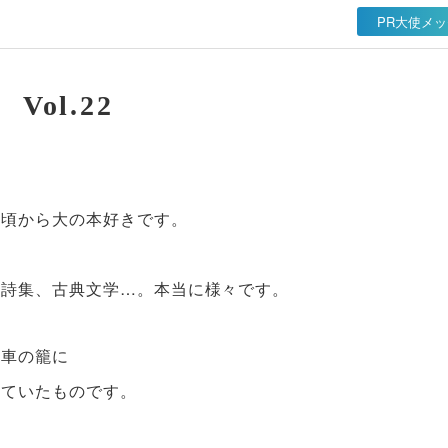
PR大使メ
ol.22
の頃から大の本好きです。
、詩集、古典文学…。本当に様々です。
転車の籠に
していたものです。