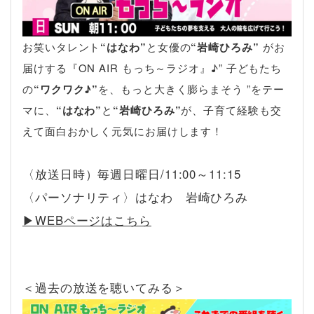
お笑いタレント
“はなわ”
と女優の
“岩崎ひろみ”
がお
届けする『ON AIR もっち～ラジオ』♪” 子どもたち
の
“ワクワク♪”
を、もっと大きく膨らまそう ”をテー
マに、
“はなわ”
と
“岩崎ひろみ”
が、子育て経験も交
えて面白おかしく元気にお届けします！
〈放送日時）毎週日曜日/11:00～11:15
〈パーソナリティ〉はなわ 岩崎ひろみ
▶︎WEBページはこちら
＜過去の放送を聴いてみる＞