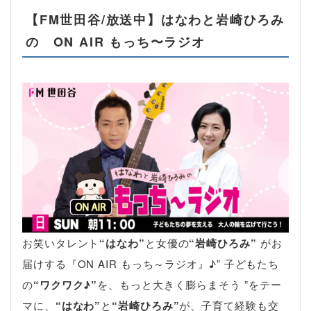
【FM世田谷/放送中】はなわと岩崎ひろみ
の ON AIR もっち〜ラジオ
お笑いタレント
“はなわ”
と女優の
“岩崎ひろみ”
がお
届けする『ON AIR もっち～ラジオ』♪” 子どもたち
の
“ワクワク♪”
を、もっと大きく膨らまそう ”をテー
マに、
“はなわ”
と
“岩崎ひろみ”
が、子育て経験も交