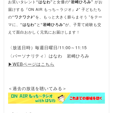
お笑いタレント
“はなわ”
と女優の
“岩崎ひろみ”
がお
届けする『ON AIR もっち～ラジオ』♪” 子どもたち
の
“ワクワク♪”
を、もっと大きく膨らまそう ”をテー
マに、
“はなわ”
と
“岩崎ひろみ”
が、子育て経験も交
えて面白おかしく元気にお届けします！
〈放送日時）毎週日曜日/11:00～11:15
〈パーソナリティ〉はなわ 岩崎ひろみ
▶︎WEBページはこちら
＜過去の放送を聴いてみる＞