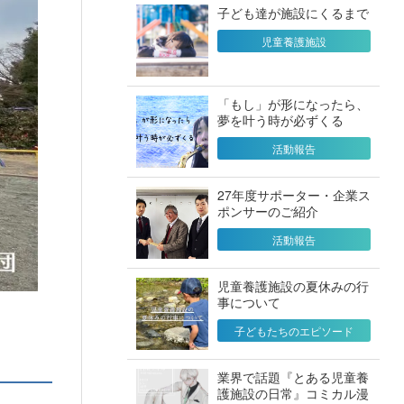
子ども達が施設にくるまで
児童養護施設
「もし」が形になったら、
夢を叶う時が必ずくる
活動報告
27年度サポーター・企業ス
ポンサーのご紹介
活動報告
児童養護施設の夏休みの行
事について
子どもたちのエピソード
業界で話題『とある児童養
護施設の日常』コミカル漫