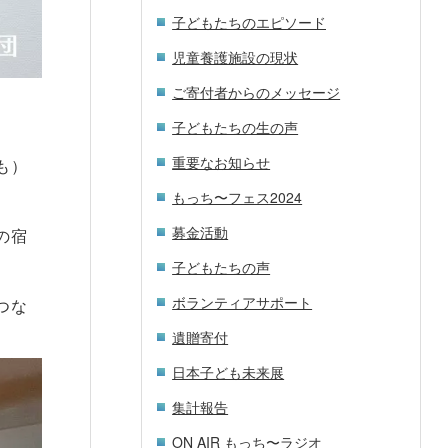
子どもたちのエピソード
児童養護施設の現状
ご寄付者からのメッセージ
子どもたちの生の声
重要なお知らせ
も）
もっち〜フェス2024
募金活動
の宿
子どもたちの声
ボランティアサポート
つな
遺贈寄付
日本子ども未来展
集計報告
ON AIR もっち〜ラジオ