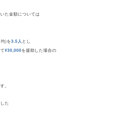
ていた金額については
均)を
3.5人
とし
して
¥30,000
を援助した場合の
です。
ました
な