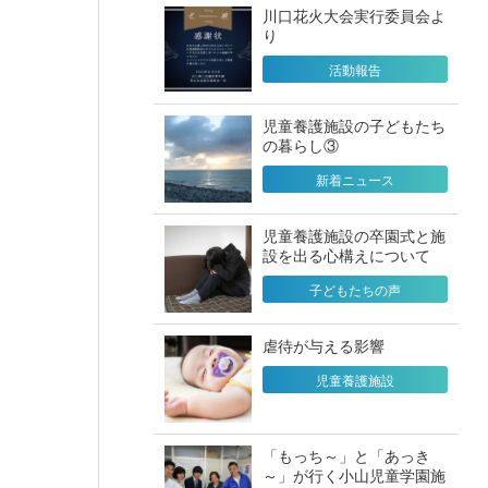
川口花火大会実行委員会よ
り
活動報告
児童養護施設の子どもたち
の暮らし③
新着ニュース
児童養護施設の卒園式と施
設を出る心構えについて
子どもたちの声
虐待が与える影響
児童養護施設
「もっち～」と「あっき
～」が行く小山児童学園施