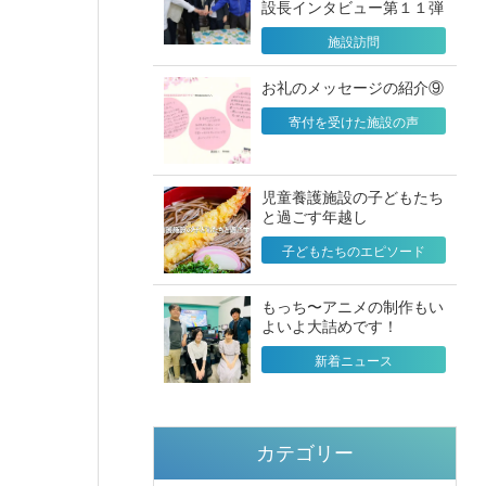
設長インタビュー第１１弾
施設訪問
お礼のメッセージの紹介⑨
寄付を受けた施設の声
児童養護施設の子どもたち
と過ごす年越し
子どもたちのエピソード
もっち〜アニメの制作もい
よいよ大詰めです！
新着ニュース
カテゴリー