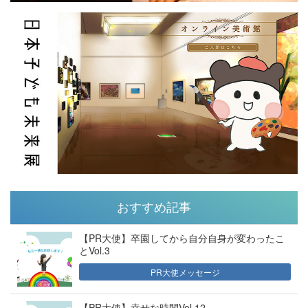
おすすめ記事
【PR大使】卒園してから自分自身が変わったこ
とVol.3
PR大使メッセージ
【PR大使】幸せな時間Vol.12