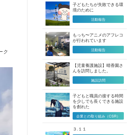
子どもたちが失敗できる環
境のために
活動報告
もっち〜アニメのアフレコ
が行われています
活動報告
ーク
【児童養護施設】晴香園さ
んを訪問しました。
施設訪問
子どもと職員の接する時間
を少しでも長くできる施設
を創れた
企業との取り組み（CSR）
３.１１