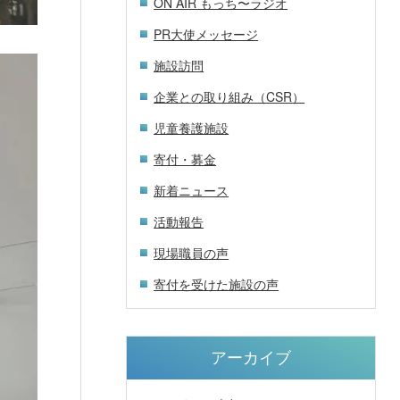
ON AIR もっち〜ラジオ
PR大使メッセージ
施設訪問
企業との取り組み（CSR）
児童養護施設
寄付・募金
新着ニュース
活動報告
現場職員の声
寄付を受けた施設の声
アーカイブ