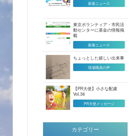
新着ニュース
東京ボランティア・市民活
動センターに基金の情報掲
載
新着ニュース
ちょっとした嬉しい出来事
現場職員の声
【PR大使】小さな配慮
Vol.36
PR大使メッセージ
カテゴリー