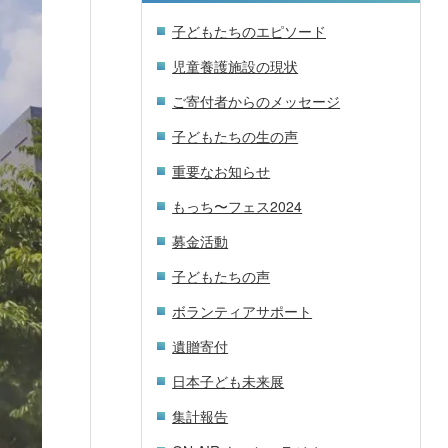
子どもたちのエピソード
児童養護施設の現状
ご寄付者からのメッセージ
子どもたちの生の声
重要なお知らせ
もっち〜フェス2024
募金活動
子どもたちの声
ボランティアサポート
遺贈寄付
日本子ども未来展
集計報告