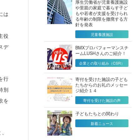
厚生労働省が児童養護施設
や里親の家庭で暮らす子ど
もや若者が支援を受けられ
には
る年齢の制限を撤廃する方
針を発表
児童養護施設
主役
スデ
BMXプロパフォーマンスチ
ームLUSHさんのご紹介！
企業との取り組み（CSR）
を行
寄付を受けた施設の子ども
たちからのお礼のメッセー
特別
ジ紹介１４
歌を
寄付を受けた施設の声
子どもたちとの関わり
新着ニュース
と、