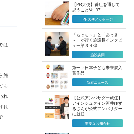
【PR大使】番組を通して
思うことVol.37
PR大使メッセージ
「もっち～」と「あっき
～」が行く施設長インタビ
では
ュー第３４弾
施設訪問
第一回日本子ども未来展入
賞作品
ら施
新着ニュース
ども
われ
【公式アンバサダー就任】
アインシュタイン河井ゆず
けれ
るさんが公式アンバサダー
に就任
で
重要なお知らせ