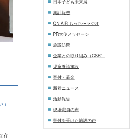
日本子ども未来展
集計報告
ON AIR もっち〜ラジオ
PR大使メッセージ
施設訪問
企業との取り組み（CSR）
児童養護施設
寄付・募金
新着ニュース
活動報告
い」
現場職員の声
寄付を受けた施設の声
な存