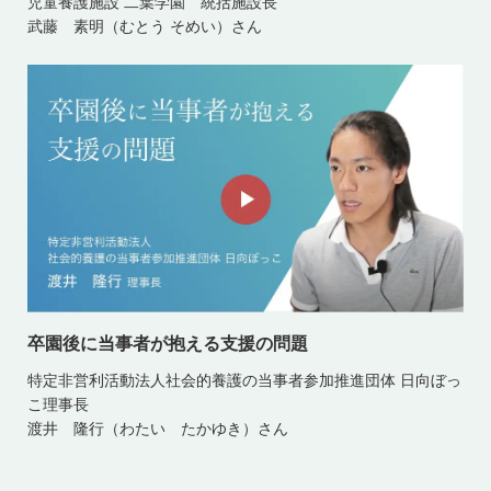
児童養護施設 二葉学園 統括施設長
武藤 素明（むとう そめい）さん
卒園後に当事者が抱える支援の問題
特定非営利活動法人社会的養護の当事者参加推進団体 日向ぼっ
こ理事長
渡井 隆行（わたい たかゆき）さん