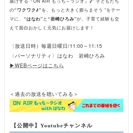
届けする『ON AIR もっち～ラジオ』♪” 子どもたち
の
“ワクワク♪”
を、もっと大きく膨らまそう ”をテー
マに、
“はなわ”
と
“岩崎ひろみ”
が、子育て経験も交
えて面白おかしく元気にお届けします！
〈放送日時）毎週日曜日/11:00～11:15
〈パーソナリティ〉はなわ 岩崎ひろみ
▶︎WEBページはこちら
＜過去の放送を聴いてみる＞
【公開中】Youtubeチャンネル