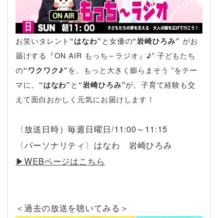
お笑いタレント
“はなわ”
と女優の
“岩崎ひろみ”
がお
届けする『ON AIR もっち～ラジオ』♪” 子どもたち
の
“ワクワク♪”
を、もっと大きく膨らまそう ”をテー
マに、
“はなわ”
と
“岩崎ひろみ”
が、子育て経験も交
えて面白おかしく元気にお届けします！
〈放送日時）毎週日曜日/11:00～11:15
〈パーソナリティ〉はなわ 岩崎ひろみ
▶︎WEBページはこちら
＜過去の放送を聴いてみる＞