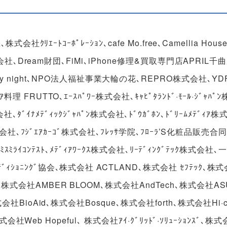
社ｸﾘｴｰﾄｺｰﾎﾟﾚｰｼｮﾝ､cafe Mo.free､Camellia Hou
会社､Dream財団､FiMi､iPhone修理&買取専門店APRIL千
ital､Merry night､NPO法人福祉事業大輪の花､REPRO株式会社､Y
RUTTO､ｴｰｽﾊﾟﾜｰ株式会社､ｷｬﾋﾟﾀﾗﾝﾄﾞ·ﾓｰﾙ·ｼﾞｬﾊﾟ
式会社､ﾀﾞｲﾅﾒﾃﾞｨｯｸｼﾞｬﾊﾟﾝ株式会社､ﾄﾞｳｶﾞﾎﾝ､ﾄﾞﾘｰﾑﾒﾃﾞｨｱ株
式会社､ﾌｼﾞｴｱｶｰｺﾞ株式会社､ﾌﾚｯｻ学院､ﾌﾛｰﾗ’S化粧品販売合
ﾐｽﾐﾗｲｺﾝﾃｽﾄ､ﾒﾃﾞｨｱﾜｰｸｽ株式会社､ﾘｰﾃﾞｨﾝｸﾞﾃｯｸ株式会社
ｮﾆﾝｸﾞ協会､株式会社 ACTLAND､株式会社 ｾﾌﾃｯｸ､株
式会社AMBER BLOOM､株式会社AndTech､株式会社AS
社BioAid､株式会社Bosque､株式会社forth､株式会社Hi·c
会社Web Hopeful､ 株式会社ｱｲ·ｸﾞﾘｯﾄﾞ·ｿﾘｭｰｼｮﾝｽﾞ､株