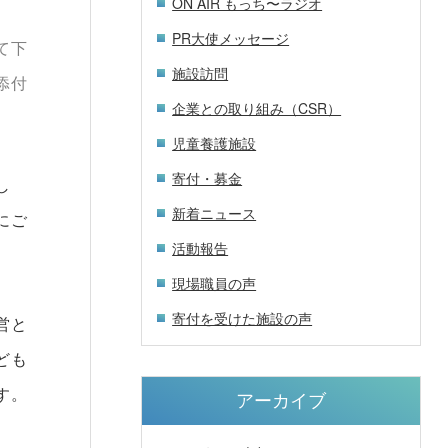
ON AIR もっち〜ラジオ
PR大使メッセージ
て下
施設訪問
添付
企業との取り組み（CSR）
児童養護施設
寄付・募金
し
新着ニュース
にご
活動報告
現場職員の声
寄付を受けた施設の声
営と
ども
す。
アーカイブ