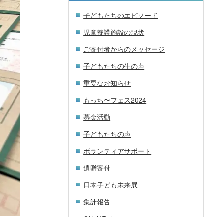
子どもたちのエピソード
児童養護施設の現状
ご寄付者からのメッセージ
子どもたちの生の声
重要なお知らせ
もっち〜フェス2024
募金活動
子どもたちの声
ボランティアサポート
遺贈寄付
日本子ども未来展
集計報告