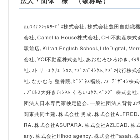
法人・団体 様 （敬称略）
auﾌｨﾅﾝｼｬﾙｻｰﾋﾞｽ株式会社､株式会社豊田自動織機､株式会
会社､Camellia House株式会社､CHI不動産株式
駅前店､Kilrari English School､LifeDig
会社､YOI不動産株式会社､あおむろひろゆき､ｲﾀﾘｱ料理 F
社､ｽﾄｰﾘｰ·ｺ·ｸﾘｴｰｼｮﾝ､ｾﾌﾞﾝﾊﾞｲｼｸﾙ､ｾﾌﾞﾝ代行株
社､なかむら 整骨院､ﾋﾞｼﾞﾈｽ福袋､ﾌｫｰﾃﾞｻﾞｲﾝ株
､ﾌﾟﾛﾚｽ大好きﾁｬﾝﾈﾙ くろいｺﾀﾂ､ﾍﾞﾝｼﾞｰ株式会社､
団法人日本専門家検定協会､一般社団法人背骨ｺﾝﾃﾞｨｼ
関東共同土建､株式会社 勇成､株式会社ALFRED､株
RA､株式会社ASUPARA､株式会社AZLEAD､株式会
any､株式会社Hihoo agency､株式会社Pasah､株式