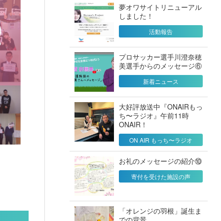
夢オワサイトリニューアル
しました！
活動報告
プロサッカー選手川澄奈穂
美選手からのメッセージ⑥
新着ニュース
大好評放送中『ONAIRもっ
ち〜ラジオ』午前11時
ONAIR！
ON AIR もっち〜ラジオ
お礼のメッセージの紹介⑩
寄付を受けた施設の声
「オレンジの羽根」誕生ま
での背景