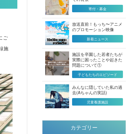
寄付・募金
放送直前！もっち〜アニメ
のプロモーション映像
にご
新着ニュース
録施
施設を卒園した若者たちが
実際に困ったことや起きた
問題について①
子どもたちのエピソード
みんなに隠していた私の過
去(Aちゃんの実話)
児童養護施設
カテゴリー