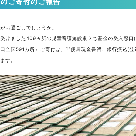
へのご寄付のご報告
かがお過ごしでしょうか。
受けました409ヵ所の児童養護施設巣立ち基金の受入窓口
ご寄付は、郵便局現金書留、銀行振込(登
口全国591カ所）
ります。