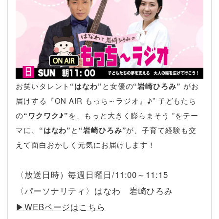
お笑いタレント
“はなわ”
と女優の
“岩崎ひろみ”
がお
届けする『ON AIR もっち～ラジオ』♪” 子どもたち
の
“ワクワク♪”
を、もっと大きく膨らまそう ”をテー
マに、
“はなわ”
と
“岩崎ひろみ”
が、子育て経験も交
えて面白おかしく元気にお届けします！
〈放送日時）毎週日曜日/11:00～11:15
〈パーソナリティ〉はなわ 岩崎ひろみ
▶︎WEBページはこちら