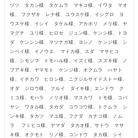
ヅツ タカシ様、タケムラ マキコ様、イワタ マオ
様、 フクザキ レナ様、ユウスケ様、イシグロ ヨ
ウスケ様、イシイ タケル様、アカホリ メリ様、ヤ
マグチ ユリ様、ヒロセ ジュン様、ケンシ様、トヨ
ダ ケンシン様、マツナガ様、ヨシノ ケンジ様、シ
ンペイ様、イノウエ マドカ様、スダ マサヒコ
様、シモジマ トモハル様、イズミ様、スズキ様 ノ
ブアキ様、ヤマモト ケンジ様、オクムラ ハヤト
様、イチカワ ヒロシ様、ニクジルサイドストー様、
オダ ジロウ様、 フルイ ダイキ様、エンドウ ク
ミコ様、モハラ ノリオ様、マスカワ トモ様、コバ
ヤシ ワタル様、タカダ コウコウ様、トクムラ シ
ンキ様、タカツ マユ様、フクダ カナコ様、ノム
ラ フミヒコ様、ヤマダ タカオ様、サトウ マサ
キ様、オクモト リノ様、コンドウ タカ様、シイ