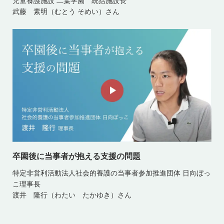
児童養護施設 二葉学園 統括施設長
武藤 素明（むとう そめい）さん
卒園後に当事者が抱える支援の問題
特定非営利活動法人社会的養護の当事者参加推進団体 日向ぼっ
こ理事長
渡井 隆行（わたい たかゆき）さん