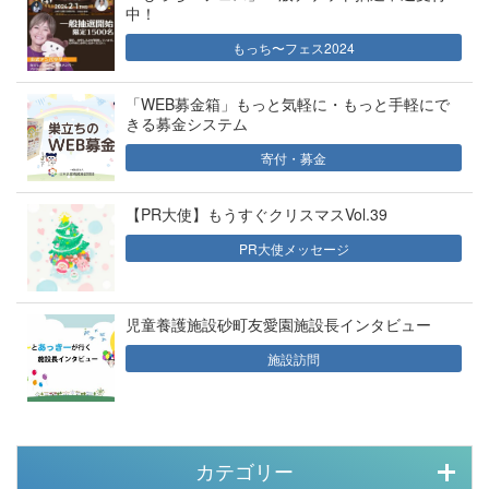
中！
もっち〜フェス2024
「WEB募金箱」もっと気軽に・もっと手軽にで
きる募金システム
寄付・募金
【PR大使】もうすぐクリスマスVol.39
PR大使メッセージ
児童養護施設砂町友愛園施設長インタビュー
施設訪問
カテゴリー