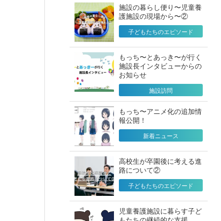
施設の暮らし便り〜児童養
護施設の現場から〜②
子どもたちのエピソード
もっち〜とあっき〜が行く
施設長インタビューからの
お知らせ
施設訪問
もっち〜アニメ化の追加情
報公開！
新着ニュース
高校生が卒園後に考える進
路について②
子どもたちのエピソード
児童養護施設に暮らす子ど
もたちの継続的な支援