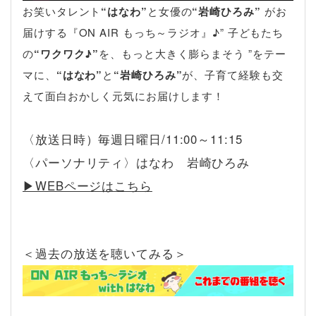
お笑いタレント
“はなわ”
と女優の
“岩崎ひろみ”
がお
届けする『ON AIR もっち～ラジオ』♪” 子どもたち
の
“ワクワク♪”
を、もっと大きく膨らまそう ”をテー
マに、
“はなわ”
と
“岩崎ひろみ”
が、子育て経験も交
えて面白おかしく元気にお届けします！
〈放送日時）毎週日曜日/11:00～11:15
〈パーソナリティ〉はなわ 岩崎ひろみ
▶︎WEBページはこちら
＜過去の放送を聴いてみる＞