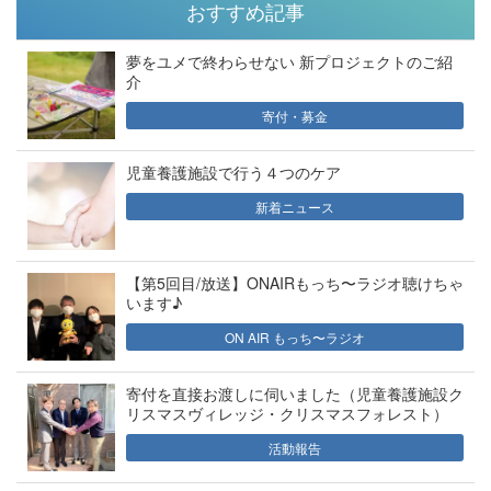
おすすめ記事
夢をユメで終わらせない 新プロジェクトのご紹
介
寄付・募金
児童養護施設で行う４つのケア
新着ニュース
【第5回目/放送】ONAIRもっち〜ラジオ聴けちゃ
います♪
ON AIR もっち〜ラジオ
寄付を直接お渡しに伺いました（児童養護施設ク
リスマスヴィレッジ・クリスマスフォレスト）
活動報告