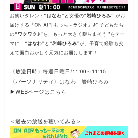
お笑いタレント
“はなわ”
と女優の
“岩崎ひろみ”
がお
届けする『ON AIR もっち～ラジオ』♪” 子どもたち
の
“ワクワク♪”
を、もっと大きく膨らまそう ”をテー
マに、
“はなわ”
と
“岩崎ひろみ”
が、子育て経験も交
えて面白おかしく元気にお届けします！
〈放送日時）毎週日曜日/11:00～11:15
〈パーソナリティ〉はなわ 岩崎ひろみ
▶︎WEBページはこちら
＜過去の放送を聴いてみる＞