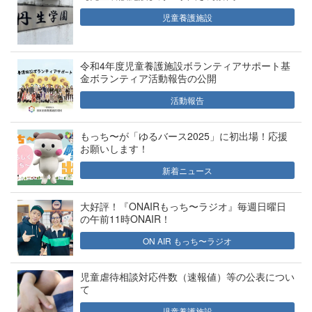
児童養護施設
令和4年度児童養護施設ボランティアサポート基
金ボランティア活動報告の公開
活動報告
もっち〜が「ゆるバース2025」に初出場！応援
お願いします！
新着ニュース
大好評！『ONAIRもっち〜ラジオ』毎週日曜日
の午前11時ONAIR！
ON AIR もっち〜ラジオ
児童虐待相談対応件数（速報値）等の公表につい
て
児童養護施設