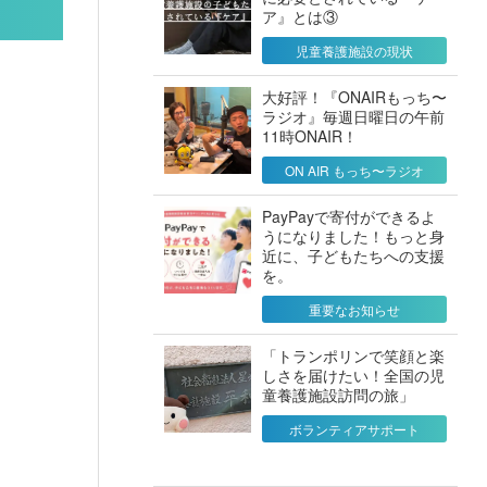
ア』とは③
児童養護施設の現状
大好評！『ONAIRもっち〜
ラジオ』毎週日曜日の午前
11時ONAIR！
ON AIR もっち〜ラジオ
PayPayで寄付ができるよ
うになりました！もっと身
近に、子どもたちへの支援
を。
重要なお知らせ
「トランポリンで笑顔と楽
しさを届けたい！全国の児
童養護施設訪問の旅」
ボランティアサポート